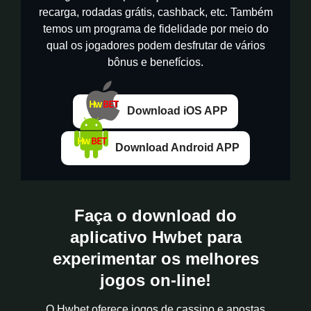
recarga, rodadas grátis, cashback, etc. Também
temos um programa de fidelidade por meio do
qual os jogadores podem desfrutar de vários
bônus e benefícios.
Download iOS APP
Download Android APP
Faça o download do
aplicativo Hwbet para
experimentar os melhores
jogos on-line!
O Hwbet oferece jogos de cassino e apostas