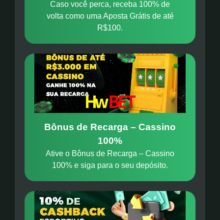
Caso você perca, receba 100% de
volta como uma Aposta Grátis de até
R$100.
Bônus de Recarga – Cassino
100%
Ative o Bônus de Recarga – Cassino
100% e siga para o seu depósito.