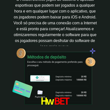
esportivas que podem ser jogados a qualquer
hora e em qualquer lugar com o aplicativo, que
os jogadores podem baixar para iOS e Android.
Você só precisa de uma conexão com a Internet
e está pronto para começar! Atualizaremos e
otimizaremos regularmente o software para que
os jogadores possam desfrutar do software de
jogo mais suave.