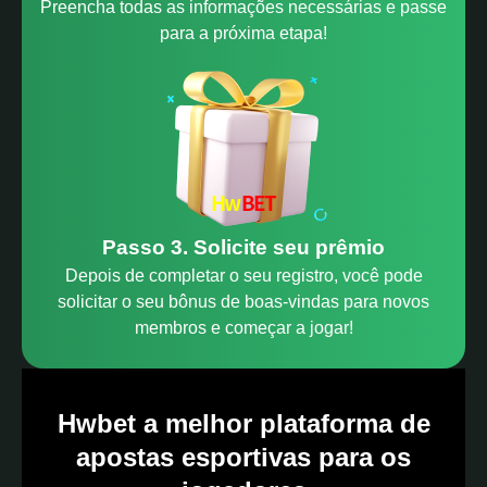
Preencha todas as informações necessárias e passe
para a próxima etapa!
Passo 3. Solicite seu prêmio
Depois de completar o seu registro, você pode
solicitar o seu bônus de boas-vindas para novos
membros e começar a jogar!
Hwbet a melhor plataforma de
apostas esportivas para os