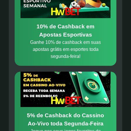
10% de Cashback em
Apostas Esportivas
Ganhe 10% de cashback em suas
apostas grátis em esportes toda
segunda-feira!
5% de Cashback do Cassino
Ao-Vivo toda Segunda-Feira