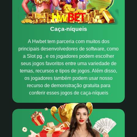
Caça-níqueis
A Hwbet tem parceria com muitos dos
principais desenvolvedores de software, como
a Slot pg , e os jogadores podem escolher
seus jogos favoritos entre uma variedade de
temas, recursos e tipos de jogos. Além disso,
os jogadores também podem usar nosso
recurso de demonstração gratuita para
conferir esses jogos de caça-níqueis