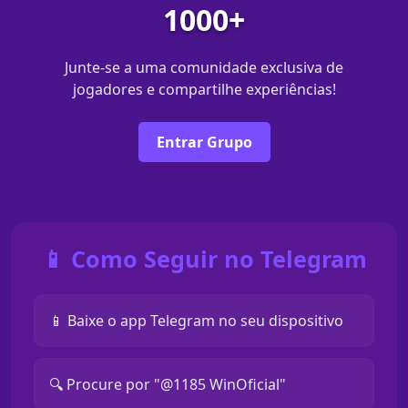
1000+
Junte-se a uma comunidade exclusiva de
jogadores e compartilhe experiências!
Entrar Grupo
📱 Como Seguir no Telegram
📱 Baixe o app Telegram no seu dispositivo
🔍 Procure por "@1185 WinOficial"