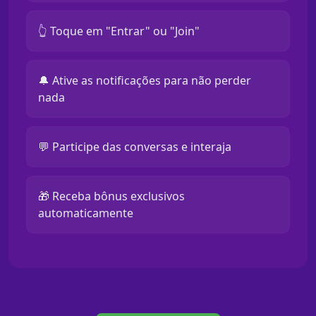
👆 Toque em "Entrar" ou "Join"
🔔 Ative as notificações para não perder
nada
💬 Participe das conversas e interaja
🎁 Receba bônus exclusivos
automaticamente