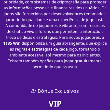
prioridade, com sistemas de criptografia para proteger
as informações pessoais e financeiras dos usuários. Os
jogos são fornecidos por desenvolvedores renomados,
garantindo qualidade e uma experiência de jogo justa.
A comunidade de jogadores é vibrante, com recursos
de chat ao vivo e fóruns que permitem a interação e
troca de dicas e estratégias. Para novos jogadores, a
1185 Win
disponibiliza um guia abrangente, que explica
as regras e estratégias de cada jogo, tornando o
ambiente acessível até mesmo para os iniciantes.
Existem também opções para jogar gratuitamente,
permitindo que os usuá.
🎁 Bônus Exclusivos
VIP