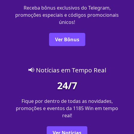
Receba bônus exclusivos do Telegram,
promoções especiais e códigos promocionais
únicos!
Ver Bônus
📢 Notícias em Tempo Real
24/7
Fique por dentro de todas as novidades,
promoções e eventos da 1185 Win em tempo
real!
Ver Notícias