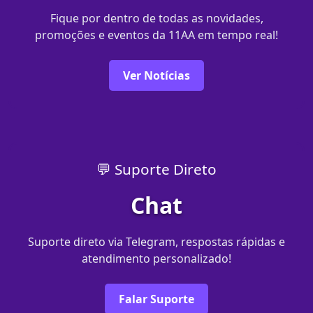
Fique por dentro de todas as novidades,
promoções e eventos da 11AA em tempo real!
Ver Notícias
💬 Suporte Direto
Chat
Suporte direto via Telegram, respostas rápidas e
atendimento personalizado!
Falar Suporte