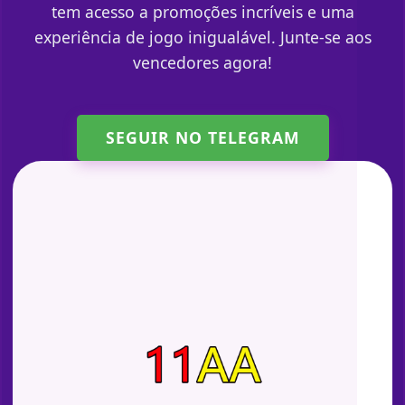
tem acesso a promoções incríveis e uma
experiência de jogo inigualável. Junte-se aos
vencedores agora!
SEGUIR NO TELEGRAM