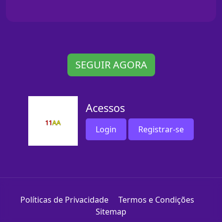
SEGUIR AGORA
Acessos
Login
Registrar-se
Políticas de Privacidade
Termos e Condições
Sitemap