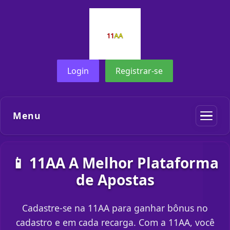
Login
Registrar-se
Menu
📱 11AA A Melhor Plataforma
de Apostas
Cadastre-se na 11AA para ganhar bônus no
cadastro e em cada recarga. Com a 11AA, você