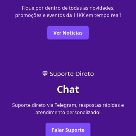
Fique por dentro de todas as novidades,
promoções e eventos da 11KK em tempo real!
Ver Notícias
💬 Suporte Direto
Chat
Suporte direto via Telegram, respostas rápidas e
atendimento personalizado!
Falar Suporte