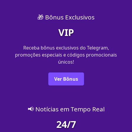
🎁 Bônus Exclusivos
VIP
Receba bônus exclusivos do Telegram,
promoções especiais e códigos promocionais
únicos!
Ver Bônus
📢 Notícias em Tempo Real
24/7