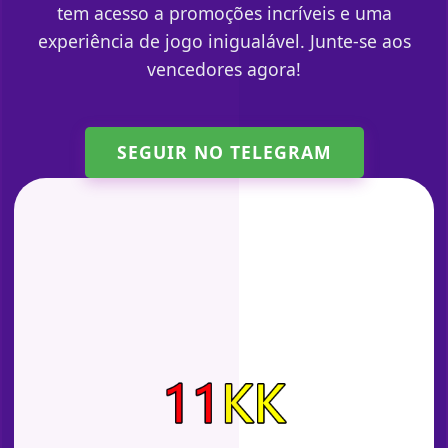
tem acesso a promoções incríveis e uma
experiência de jogo inigualável. Junte-se aos
vencedores agora!
SEGUIR NO TELEGRAM