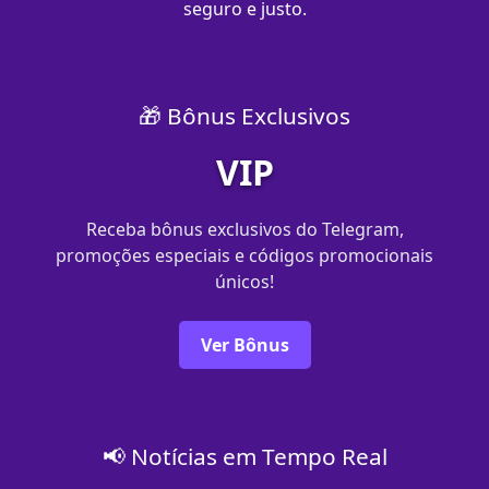
seguro e justo.
🎁 Bônus Exclusivos
VIP
Receba bônus exclusivos do Telegram,
promoções especiais e códigos promocionais
únicos!
Ver Bônus
📢 Notícias em Tempo Real