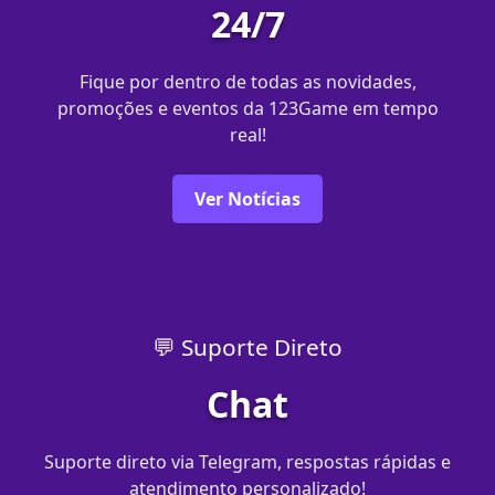
24/7
Fique por dentro de todas as novidades,
promoções e eventos da 123Game em tempo
real!
Ver Notícias
💬 Suporte Direto
Chat
Suporte direto via Telegram, respostas rápidas e
atendimento personalizado!