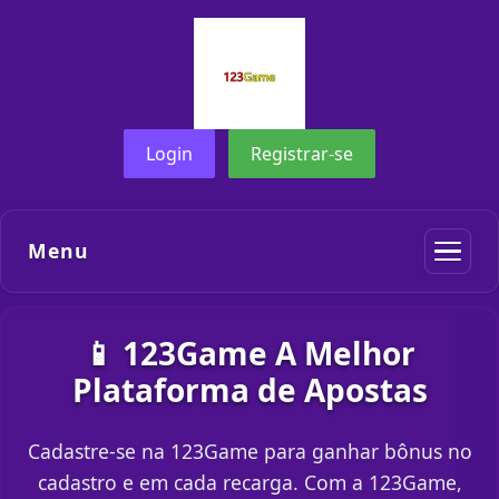
Login
Registrar-se
Menu
📱 123Game A Melhor
Plataforma de Apostas
Cadastre-se na 123Game para ganhar bônus no
cadastro e em cada recarga. Com a 123Game,