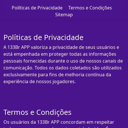
Políticas de Privacidade
Termos e Condições
Sitemap
Políticas de Privacidade
A 133Br APP valoriza a privacidade de seus usuários e
está empenhada em proteger todas as informações
pessoais fornecidas durante o uso de nossos canais de
comunicação. Todos os dados coletados são utilizados
exclusivamente para fins de melhoria contínua da
experiência de nossos jogadores.
Termos e Condições
Os usuários da 133Br APP concordam em respeitar