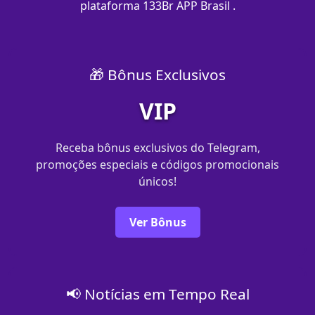
plataforma 133Br APP Brasil .
🎁 Bônus Exclusivos
VIP
Receba bônus exclusivos do Telegram,
promoções especiais e códigos promocionais
únicos!
Ver Bônus
📢 Notícias em Tempo Real