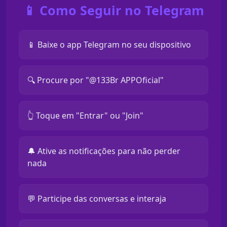
📱 Como Seguir no Telegram
📱 Baixe o app Telegram no seu dispositivo
🔍 Procure por "@133Br APPOficial"
👆 Toque em "Entrar" ou "Join"
🔔 Ative as notificações para não perder
nada
💬 Participe das conversas e interaja