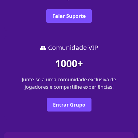
Falar Suporte
👥 Comunidade VIP
1000+
Junte-se a uma comunidade exclusiva de
jogadores e compartilhe experiências!
Entrar Grupo