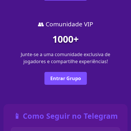
👥 Comunidade VIP
1000+
Junte-se a uma comunidade exclusiva de
jogadores e compartilhe experiências!
Entrar Grupo
📱 Como Seguir no Telegram