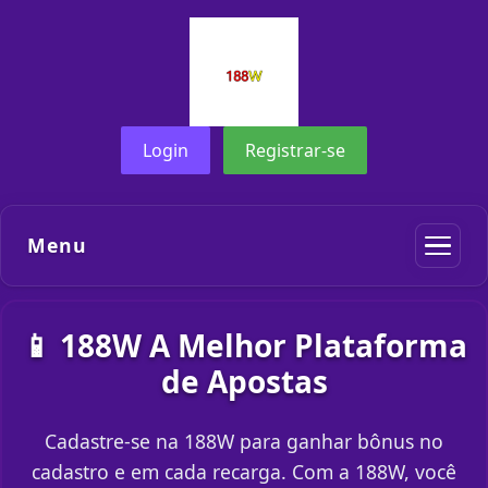
Login
Registrar-se
Menu
📱 188W A Melhor Plataforma
de Apostas
Cadastre-se na 188W para ganhar bônus no
cadastro e em cada recarga. Com a 188W, você