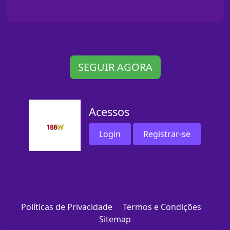
SEGUIR AGORA
Acessos
Login
Registrar-se
Políticas de Privacidade
Termos e Condições
Sitemap