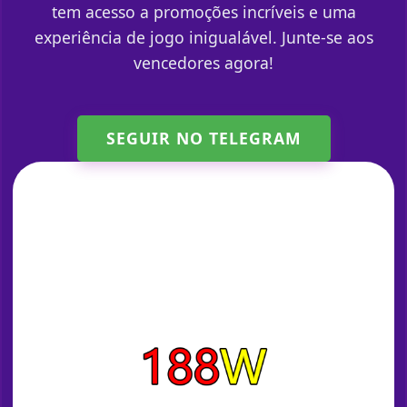
tem acesso a promoções incríveis e uma
experiência de jogo inigualável. Junte-se aos
vencedores agora!
SEGUIR NO TELEGRAM