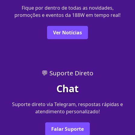
Fique por dentro de todas as novidades,
promoções e eventos da 188W em tempo real!
Ver Notícias
💬 Suporte Direto
Chat
Suporte direto via Telegram, respostas rápidas e
atendimento personalizado!
Falar Suporte