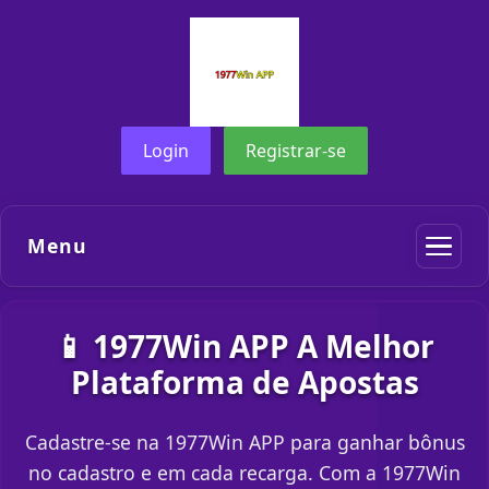
Login
Registrar-se
Menu
📱 1977Win APP A Melhor
Plataforma de Apostas
Cadastre-se na 1977Win APP para ganhar bônus
no cadastro e em cada recarga. Com a 1977Win