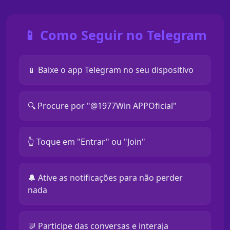
📱 Como Seguir no Telegram
📱 Baixe o app Telegram no seu dispositivo
🔍 Procure por "@1977Win APPOficial"
👆 Toque em "Entrar" ou "Join"
🔔 Ative as notificações para não perder
nada
💬 Participe das conversas e interaja