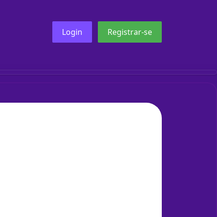
Login
Registrar-se