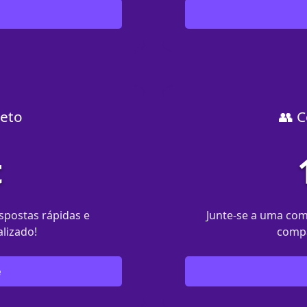
reto
👥 
t
espostas rápidas e
Junte-se a uma com
lizado!
compa
e