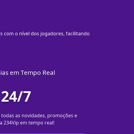
s com o nível dos jogadores, facilitando
cias em Tempo Real
24/7
e todas as novidades, promoções e
a 234Vip em tempo real!