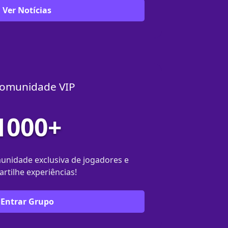
Ver Notícias
Comunidade VIP
1000+
unidade exclusiva de jogadores e
rtilhe experiências!
Entrar Grupo