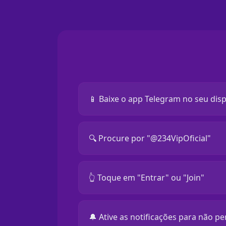
📱 Baixe o app Telegram no seu disp
🔍 Procure por "@234VipOficial"
👆 Toque em "Entrar" ou "Join"
🔔 Ative as notificações para não p