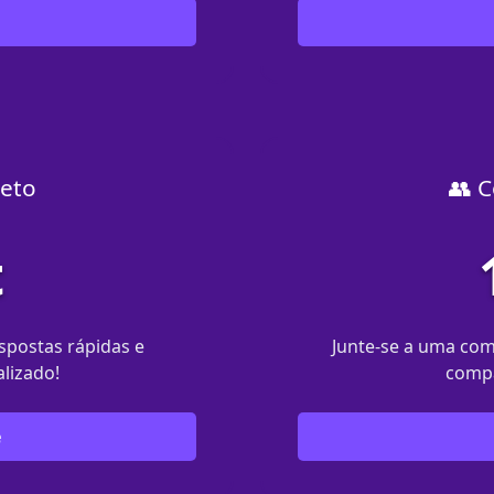
reto
👥 
t
espostas rápidas e
Junte-se a uma com
lizado!
compa
e