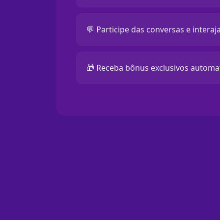
💬 Participe das conversas e interaj
🎁 Receba bônus exclusivos autom