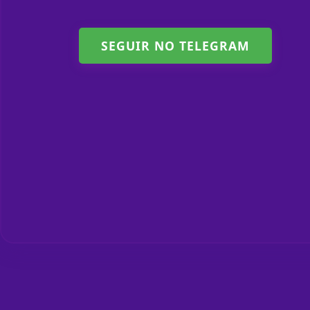
SEGUIR NO TELEGRAM