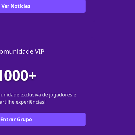
Ver Notícias
Comunidade VIP
1000+
unidade exclusiva de jogadores e
rtilhe experiências!
Entrar Grupo