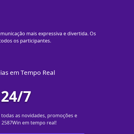
municação mais expressiva e divertida. Os
dos os participantes.
cias em Tempo Real
24/7
e todas as novidades, promoções e
 2587Win em tempo real!