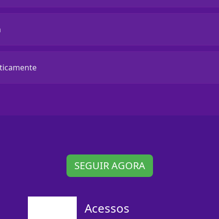
a
aticamente
SEGUIR AGORA
Acessos