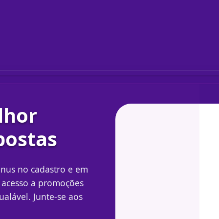
lhor
postas
nus no cadastro e em
 acesso a promoções
ualável. Junte-se aos