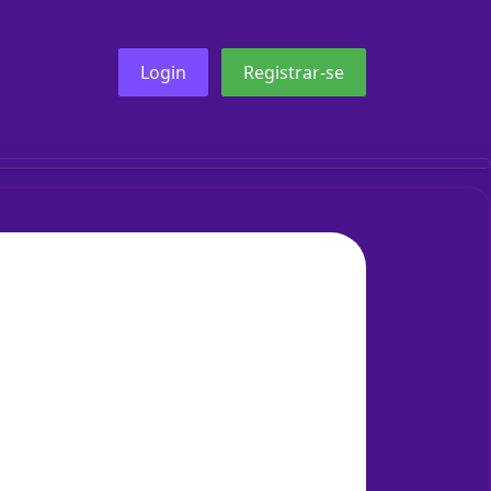
Login
Registrar-se