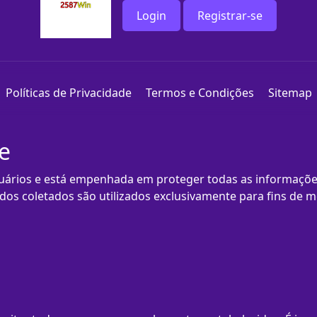
Login
Registrar-se
Políticas de Privacidade
Termos e Condições
Sitemap
de
suários e está empenhada em proteger todas as informaçõe
os coletados são utilizados exclusivamente para fins de m