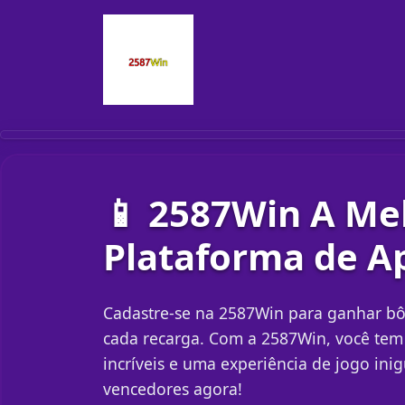
📱 2587Win A Me
Plataforma de A
Cadastre-se na 2587Win para ganhar bô
cada recarga. Com a 2587Win, você tem
incríveis e uma experiência de jogo inig
vencedores agora!