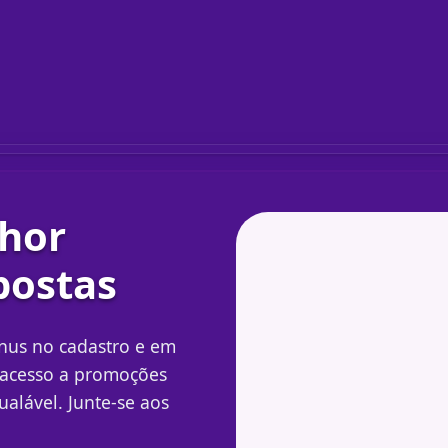
lhor
postas
ônus no cadastro e em
 acesso a promoções
ualável. Junte-se aos