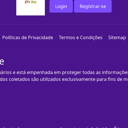
Login
Registrar-se
Políticas de Privacidade
Termos e Condições
Sitemap
de
usuários e está empenhada em proteger todas as informaçõe
os coletados são utilizados exclusivamente para fins de m