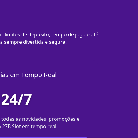
r limites de depósito, tempo de jogo e até
ja sempre divertida e segura.
cias em Tempo Real
24/7
e todas as novidades, promoções e
 27B Slot em tempo real!