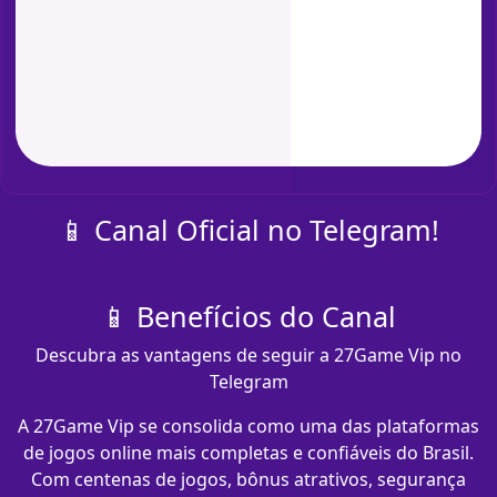
📱 Canal Oficial no Telegram!
📱 Benefícios do Canal
Descubra as vantagens de seguir a 27Game Vip no
Telegram
A 27Game Vip se consolida como uma das plataformas
de jogos online mais completas e confiáveis do Brasil.
Com centenas de jogos, bônus atrativos, segurança