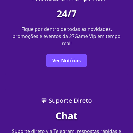
24/7
Fique por dentro de todas as novidades,
promoções e eventos da 27Game Vip em tempo
real!
Ver Notícias
💬 Suporte Direto
Chat
Suporte direto via Telegram, respostas rápidas e