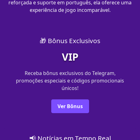
reforçada e suporte em português, ela oferece uma
experiência de jogo incomparável.
🎁 Bônus Exclusivos
VIP
Receba bônus exclusivos do Telegram,
promoções especiais e códigos promocionais
únicos!
Ver Bônus
📢 Notícias em Tempo Real