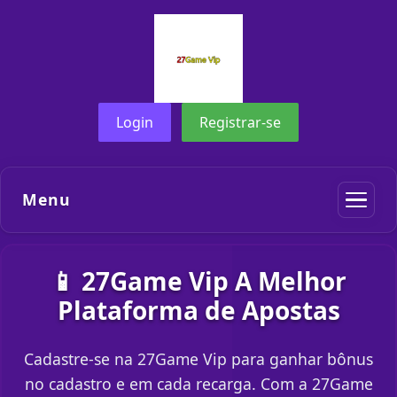
Login
Registrar-se
Menu
📱 27Game Vip A Melhor
Plataforma de Apostas
Cadastre-se na 27Game Vip para ganhar bônus
no cadastro e em cada recarga. Com a 27Game