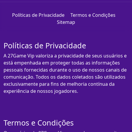
Políticas de Privacidade
Termos e Condições
Sitemap
Políticas de Privacidade
A 27Game Vip valoriza a privacidade de seus usuários e
está empenhada em proteger todas as informações
pessoais fornecidas durante o uso de nossos canais de
comunicação. Todos os dados coletados são utilizados
exclusivamente para fins de melhoria contínua da
experiência de nossos jogadores.
Termos e Condições