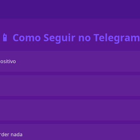
📱 Como Seguir no Telegram
ositivo
erder nada