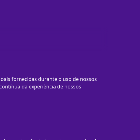
soais fornecidas durante o uso de nossos
 contínua da experiência de nossos