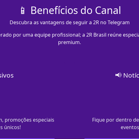
📱 Benefícios do Canal
Descubra as vantagens de seguir a 2R no Telegram
rado por uma equipe profissional; a 2R Brasil reúne especia
premium.
sivos
📢 Notí
m, promoções especiais
Fique por dentro d
s únicos!
eventos