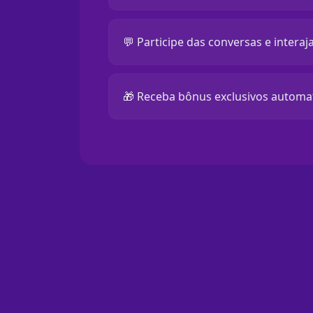
💬 Participe das conversas e interaj
🎁 Receba bônus exclusivos autom