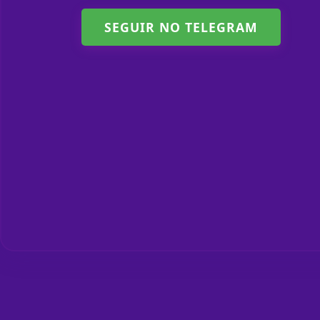
SEGUIR NO TELEGRAM