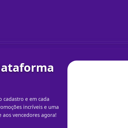
Plataforma
o cadastro e em cada
romoções incríveis e uma
se aos vencedores agora!