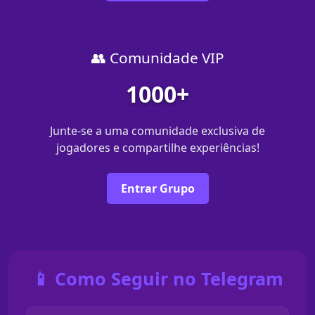
👥 Comunidade VIP
1000+
Junte-se a uma comunidade exclusiva de
jogadores e compartilhe experiências!
Entrar Grupo
📱 Como Seguir no Telegram