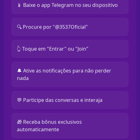
📱 Baixe o app Telegram no seu dispositivo
🔍 Procure por "@3537Oficial"
👆 Toque em "Entrar" ou "Join"
🔔 Ative as notificações para não perder
nada
💬 Participe das conversas e interaja
🎁 Receba bônus exclusivos
automaticamente