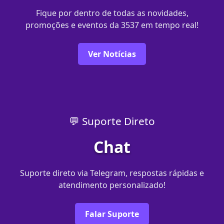
Fique por dentro de todas as novidades,
promoções e eventos da 3537 em tempo real!
Ver Notícias
💬 Suporte Direto
Chat
Suporte direto via Telegram, respostas rápidas e
atendimento personalizado!
Falar Suporte