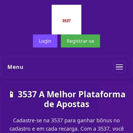
Login
Registrar-se
Menu
📱 3537 A Melhor Plataforma
de Apostas
Cadastre-se na 3537 para ganhar bônus no
cadastro e em cada recarga. Com a 3537, você