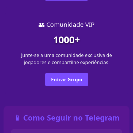
👥 Comunidade VIP
1000+
Junte-se a uma comunidade exclusiva de
jogadores e compartilhe experiências!
Entrar Grupo
📱 Como Seguir no Telegram