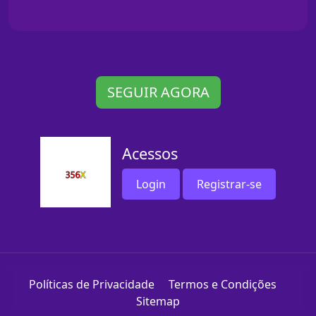
SEGUIR AGORA
Acessos
Login
Registrar-se
Políticas de Privacidade
Termos e Condições
Sitemap