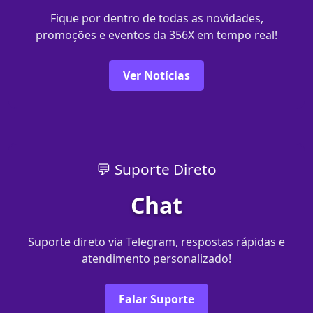
Fique por dentro de todas as novidades,
promoções e eventos da 356X em tempo real!
Ver Notícias
💬 Suporte Direto
Chat
Suporte direto via Telegram, respostas rápidas e
atendimento personalizado!
Falar Suporte