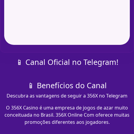
📱 Canal Oficial no Telegram!
📱 Benefícios do Canal
Descubra as vantagens de seguir a 356X no Telegram
O 356X Casino é uma empresa de jogos de azar muito
conceituada no Brasil. 356X Online Com oferece muitas
promoções diferentes aos jogadores.