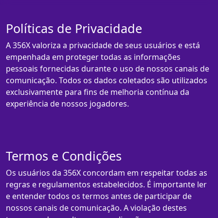
Políticas de Privacidade
A 356X valoriza a privacidade de seus usuários e está
empenhada em proteger todas as informações
pessoais fornecidas durante o uso de nossos canais de
comunicação. Todos os dados coletados são utilizados
exclusivamente para fins de melhoria contínua da
experiência de nossos jogadores.
Termos e Condições
Os usuários da 356X concordam em respeitar todas as
regras e regulamentos estabelecidos. É importante ler
e entender todos os termos antes de participar de
nossos canais de comunicação. A violação destes