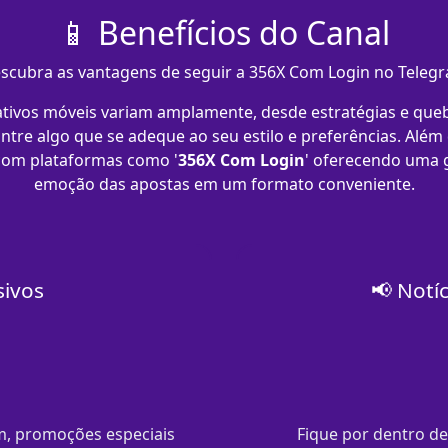
📱 Benefícios do Canal
scubra as vantagens de seguir a 356X Com Login no Teleg
ativos móveis variam amplamente, desde estratégias e queb
tre algo que se adeque ao seu estilo e preferências. Além 
com plataformas como '
356X Com Login
' oferecendo uma 
emoção das apostas em um formato conveniente.
sivos
📢 Notí
m, promoções especiais
Fique por dentro d