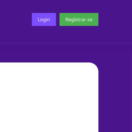
Login
Registrar-se