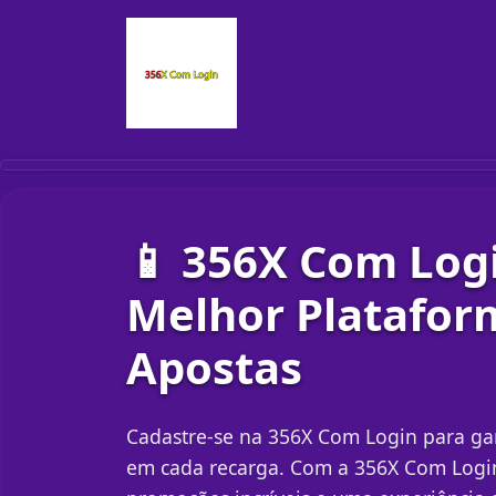
📱 356X Com Log
Melhor Platafor
Apostas
Cadastre-se na 356X Com Login para ga
em cada recarga. Com a 356X Com Login