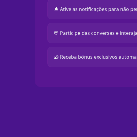
🔔 Ative as notificações para não p
💬 Participe das conversas e interaj
🎁 Receba bônus exclusivos autom