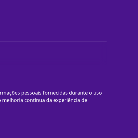
ormações pessoais fornecidas durante o uso
e melhoria contínua da experiência de