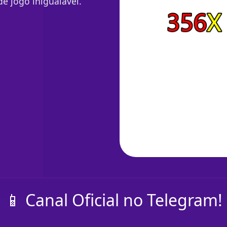
e jogo inigualável.
📱 Canal Oficial no Telegram!