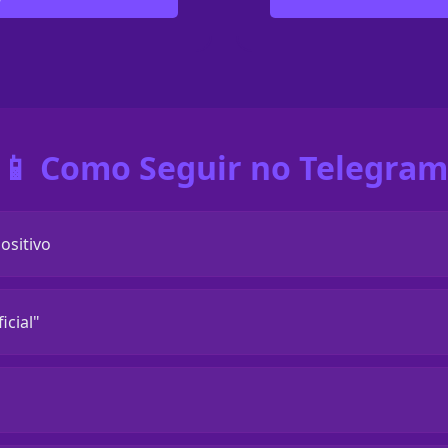
📱 Como Seguir no Telegram
ositivo
cial"