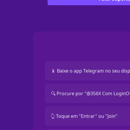
📱 Baixe o app Telegram no seu disp
🔍 Procure por "@356X Com LoginOfi
👆 Toque em "Entrar" ou "Join"