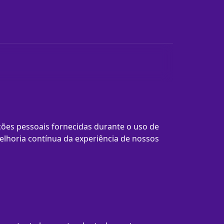
ões pessoais fornecidas durante o uso de
elhoria contínua da experiência de nossos