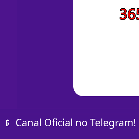
📱 Canal Oficial no Telegram!