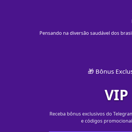
Pensando na diversão saudável dos brasil
🎁 Bônus Exclu
VIP
Receba bônus exclusivos do Telegra
e códigos promocionai