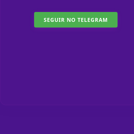
SEGUIR NO TELEGRAM