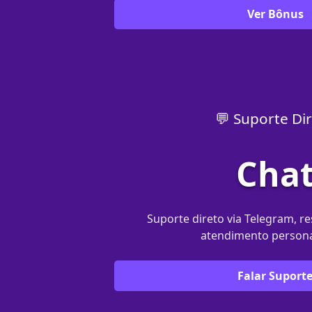
Ver Bônus
💬 Suporte Di
Cha
Suporte direto via Telegram, r
atendimento persona
Falar Suport