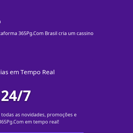
m
ataforma 365Pg.Com Brasil cria um cassino
cias em Tempo Real
24/7
e todas as novidades, promoções e
365Pg.Com em tempo real!