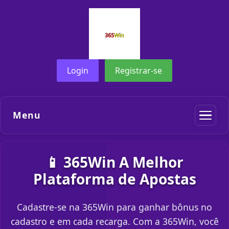
Login
Registrar-se
Menu
📱 365Win A Melhor
Plataforma de Apostas
Cadastre-se na 365Win para ganhar bônus no
cadastro e em cada recarga. Com a 365Win, você