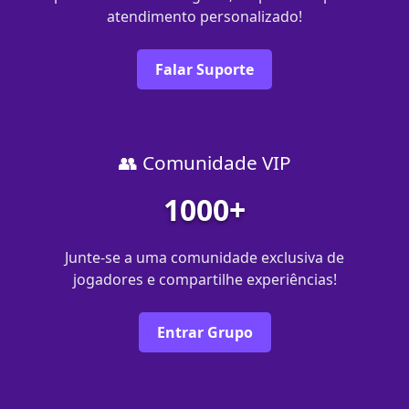
atendimento personalizado!
Falar Suporte
👥 Comunidade VIP
1000+
Junte-se a uma comunidade exclusiva de
jogadores e compartilhe experiências!
Entrar Grupo