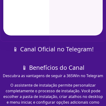
📱 Canal Oficial no Telegram!
📱 Benefícios do Canal
Descubra as vantagens de seguir a 365Win no Telegram
O assistente de instalação permite personalizar
completamente o processo de instalação. Você pode
escolher a pasta de instalação, criar atalhos no desktop
e menu iniciar, e configurar opções adicionais como