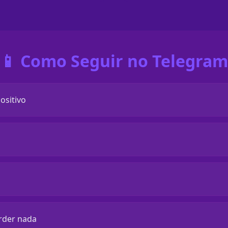
📱 Como Seguir no Telegram
ositivo
erder nada