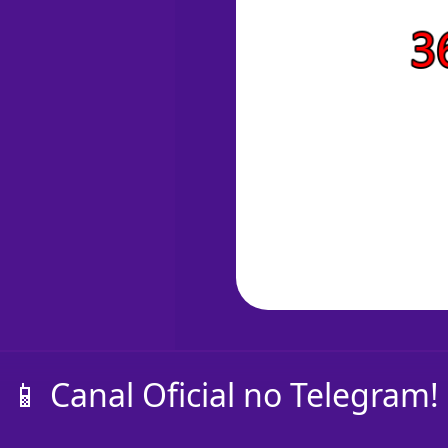
📱 Canal Oficial no Telegram!