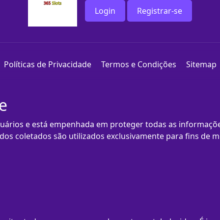
Login
Registrar-se
Políticas de Privacidade
Termos e Condições
Sitemap
de
 usuários e está empenhada em proteger todas as informaçõ
os coletados são utilizados exclusivamente para fins de m