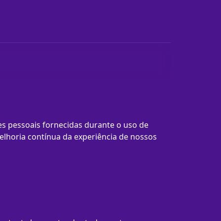
es pessoais fornecidas durante o uso de
elhoria contínua da experiência de nossos