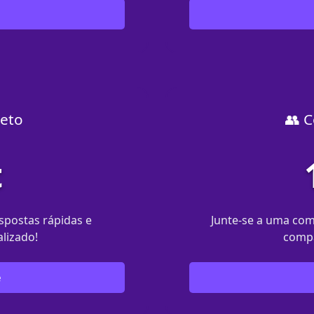
reto
👥 
t
espostas rápidas e
Junte-se a uma com
lizado!
compa
e