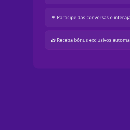
💬 Participe das conversas e interaj
🎁 Receba bônus exclusivos autom