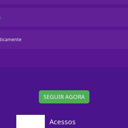
a
aticamente
SEGUIR AGORA
Acessos