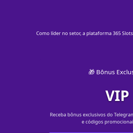
Como líder no setor, a plataforma 365 Slot
🎁 Bônus Exclu
VIP
Receba bônus exclusivos do Telegra
e códigos promocionai