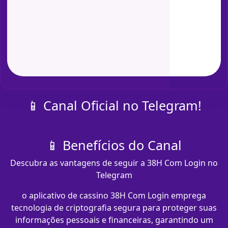
📱 Canal Oficial no Telegram!
📱 Benefícios do Canal
Descubra as vantagens de seguir a 38H Com Login no
Telegram
o aplicativo de cassino 38H Com Login emprega
tecnologia de criptografia segura para proteger suas
informações pessoais e financeiras, garantindo um