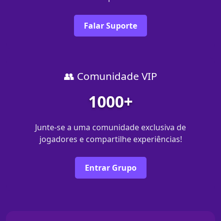
Falar Suporte
👥 Comunidade VIP
1000+
Junte-se a uma comunidade exclusiva de
jogadores e compartilhe experiências!
Entrar Grupo