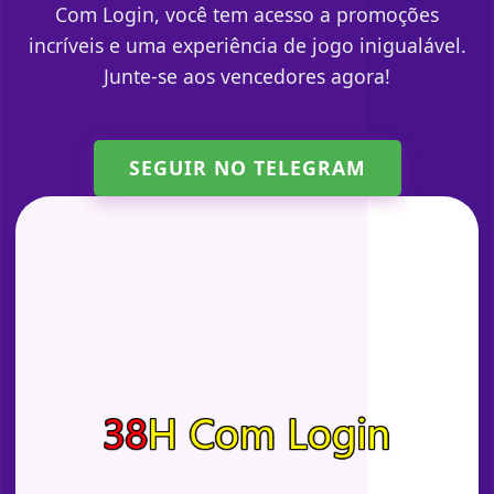
Com Login, você tem acesso a promoções
incríveis e uma experiência de jogo inigualável.
Junte-se aos vencedores agora!
SEGUIR NO TELEGRAM