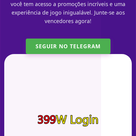
você tem acesso a promoções incríveis e uma
experiência de jogo inigualável. Junte-se aos
vencedores agora!
SEGUIR NO TELEGRAM