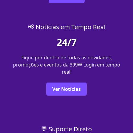
📢 Notícias em Tempo Real
24/7
Fique por dentro de todas as novidades,
promoções e eventos da 399W Login em tempo
real!
Ver Notícias
💬 Suporte Direto