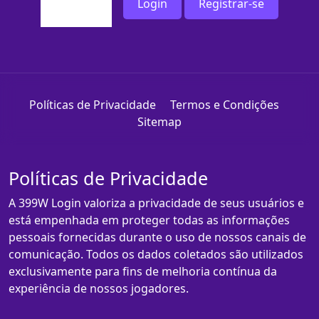
Login
Registrar-se
Políticas de Privacidade
Termos e Condições
Sitemap
Políticas de Privacidade
A 399W Login valoriza a privacidade de seus usuários e
está empenhada em proteger todas as informações
pessoais fornecidas durante o uso de nossos canais de
comunicação. Todos os dados coletados são utilizados
exclusivamente para fins de melhoria contínua da
experiência de nossos jogadores.