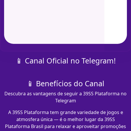
📱 Canal Oficial no Telegram!
📱 Benefícios do Canal
Descubra as vantagens de seguir a 39SS Plataforma no
Telegram
A 39SS Plataforma tem grande variedade de jogos e
atmosfera única — é o melhor lugar da 39SS
Plataforma Brasil para relaxar e aproveitar promoções