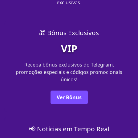
exclusivas.
🎁 Bônus Exclusivos
VIP
Receba bônus exclusivos do Telegram,
promoções especiais e códigos promocionais
únicos!
Ver Bônus
📢 Notícias em Tempo Real