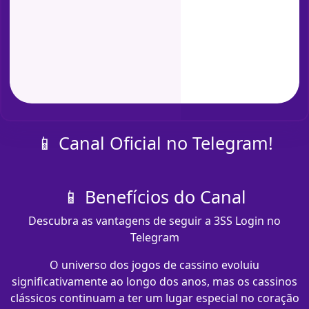
📱 Canal Oficial no Telegram!
📱 Benefícios do Canal
Descubra as vantagens de seguir a 3SS Login no
Telegram
O universo dos jogos de cassino evoluiu
significativamente ao longo dos anos, mas os cassinos
clássicos continuam a ter um lugar especial no coração