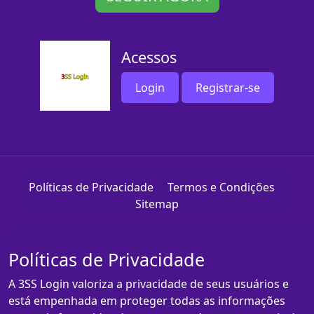
Acessos
Login
Registrar-se
Políticas de Privacidade
Termos e Condições
Sitemap
Políticas de Privacidade
A 3SS Login valoriza a privacidade de seus usuários e
está empenhada em proteger todas as informações