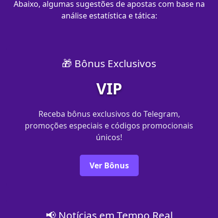
Abaixo, algumas sugestões de apostas com base na
análise estatística e tática:
🎁 Bônus Exclusivos
VIP
Receba bônus exclusivos do Telegram,
promoções especiais e códigos promocionais
únicos!
Ver Bônus
📢 Notícias em Tempo Real