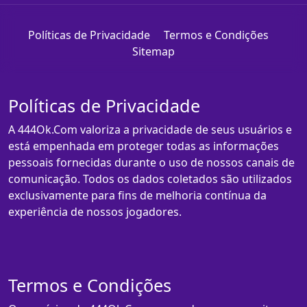
Políticas de Privacidade
Termos e Condições
Sitemap
Políticas de Privacidade
A 444Ok.Com valoriza a privacidade de seus usuários e
está empenhada em proteger todas as informações
pessoais fornecidas durante o uso de nossos canais de
comunicação. Todos os dados coletados são utilizados
exclusivamente para fins de melhoria contínua da
experiência de nossos jogadores.
Termos e Condições