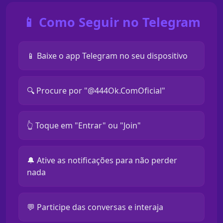
📱 Como Seguir no Telegram
📱 Baixe o app Telegram no seu dispositivo
🔍 Procure por "@444Ok.ComOficial"
👆 Toque em "Entrar" ou "Join"
🔔 Ative as notificações para não perder
nada
💬 Participe das conversas e interaja