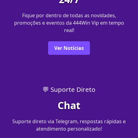
Fique por dentro de todas as novidades,
promoções e eventos da 444Win Vip em tempo
real!
Ver Notícias
💬 Suporte Direto
Chat
Suporte direto via Telegram, respostas rápidas e
atendimento personalizado!