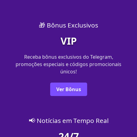
🎁 Bônus Exclusivos
VIP
Receba bônus exclusivos do Telegram,
promoções especiais e códigos promocionais
únicos!
Ver Bônus
📢 Notícias em Tempo Real
24/7