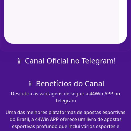
📱 Canal Oficial no Telegram!
📱 Benefícios do Canal
Descubra as vantagens de seguir a 44Win APP no
Telegram
Uma das melhores plataformas de apostas esportivas
do Brasil, a 44Win APP oferece um livro de apostas
esportivas profundo que inclui vários esportes e