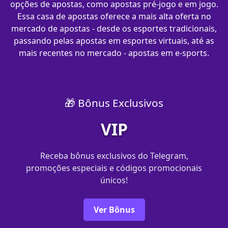
opções de apostas, como apostas pré-jogo e em jogo.
Essa casa de apostas oferece a mais alta oferta no
mercado de apostas - desde os esportes tradicionais,
passando pelas apostas em esportes virtuais, até as
mais recentes no mercado - apostas em e-sports.
🎁 Bônus Exclusivos
VIP
Receba bônus exclusivos do Telegram,
promoções especiais e códigos promocionais
únicos!
Ver Bônus