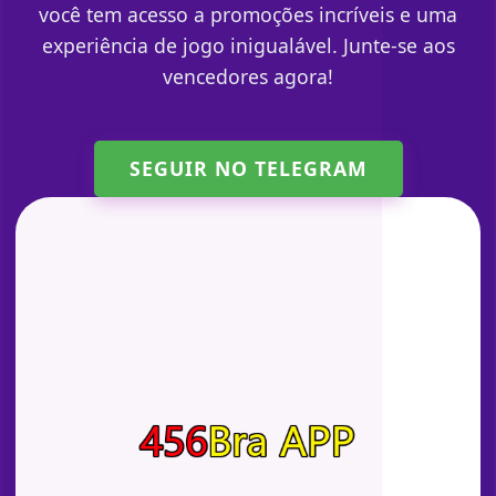
você tem acesso a promoções incríveis e uma
experiência de jogo inigualável. Junte-se aos
vencedores agora!
SEGUIR NO TELEGRAM