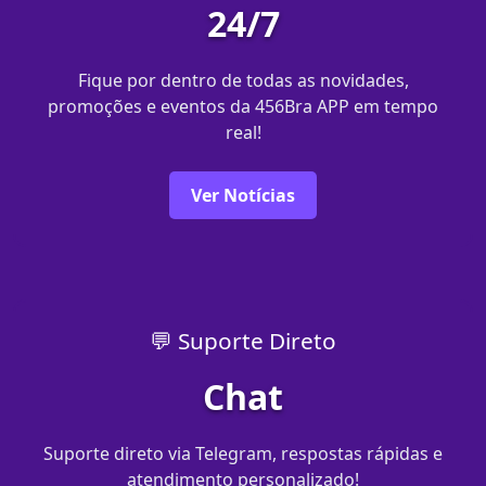
24/7
Fique por dentro de todas as novidades,
promoções e eventos da 456Bra APP em tempo
real!
Ver Notícias
💬 Suporte Direto
Chat
Suporte direto via Telegram, respostas rápidas e
atendimento personalizado!