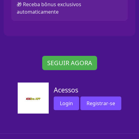
🎁 Receba bônus exclusivos
automaticamente
SEGUIR AGORA
Acessos
Login
Registrar-se