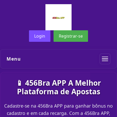
Login
Registrar-se
Menu
📱 456Bra APP A Melhor
Plataforma de Apostas
Cadastre-se na 456Bra APP para ganhar bônus no
cadastro e em cada recarga. Com a 456Bra APP,