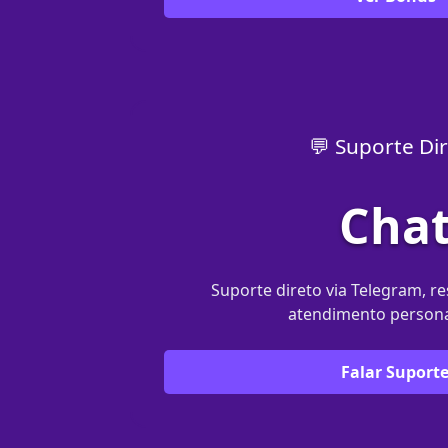
💬 Suporte Di
Cha
Suporte direto via Telegram, r
atendimento persona
Falar Suport