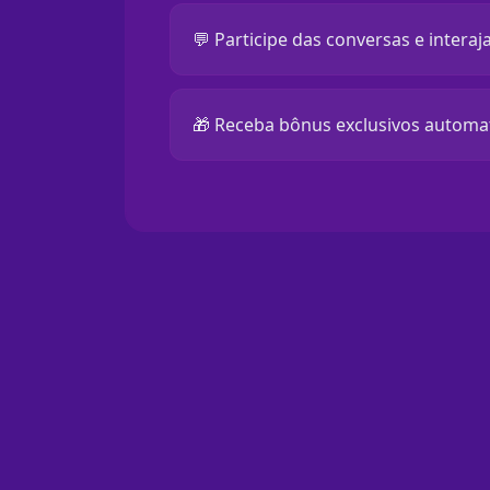
💬 Participe das conversas e interaj
🎁 Receba bônus exclusivos autom