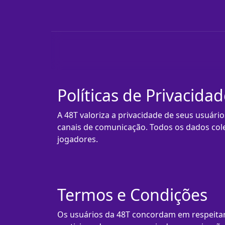
Políticas de Privacida
A 48T valoriza a privacidade de seus usuár
canais de comunicação. Todos os dados cole
jogadores.
Termos e Condições
Os usuários da 48T concordam em respeitar 