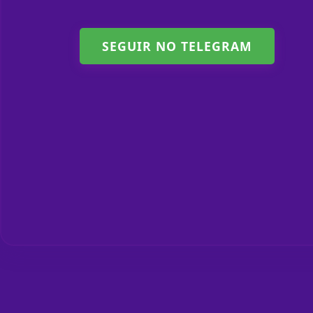
SEGUIR NO TELEGRAM