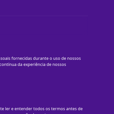
ssoais fornecidas durante o uso de nossos
 contínua da experiência de nossos
te ler e entender todos os termos antes de