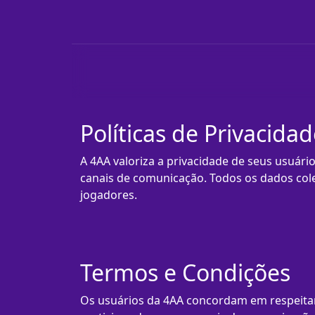
Políticas de Privacida
A 4AA valoriza a privacidade de seus usuár
canais de comunicação. Todos os dados cole
jogadores.
Termos e Condições
Os usuários da 4AA concordam em respeitar 