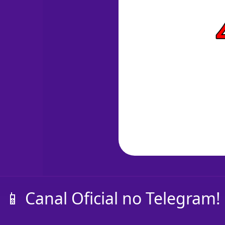
📱 Canal Oficial no Telegram!