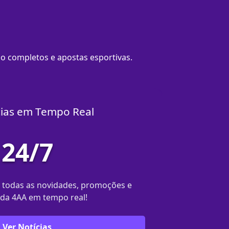
o completos e apostas esportivas.
cias em Tempo Real
24/7
e todas as novidades, promoções e
 da 4AA em tempo real!
Ver Notícias