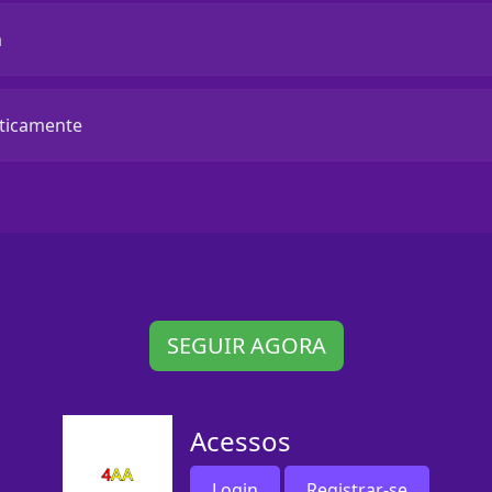
a
aticamente
SEGUIR AGORA
Acessos
Login
Registrar-se