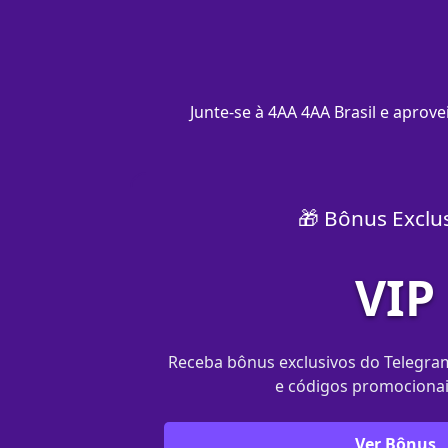
Junte-se à 4AA 4AA Brasil e apro
🎁 Bônus Exclu
VIP
Receba bônus exclusivos do Telegra
e códigos promocionai
Ver Bônus