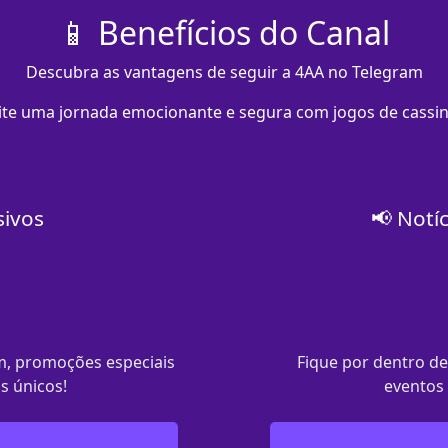
📱 Benefícios do Canal
Descubra as vantagens de seguir a 4AA no Telegram
veite uma jornada emocionante e segura com jogos de cassin
sivos
📢 Notí
m, promoções especiais
Fique por dentro d
s únicos!
eventos