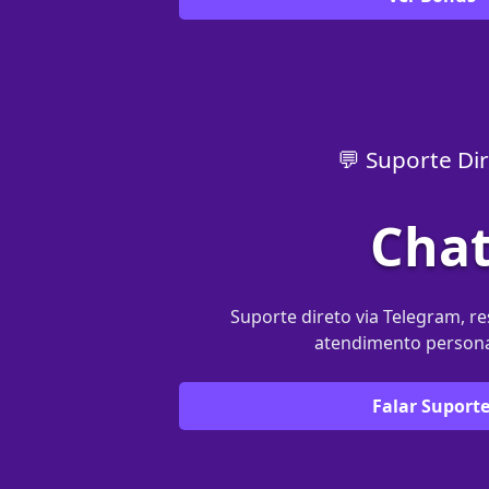
💬 Suporte Di
Cha
Suporte direto via Telegram, r
atendimento persona
Falar Suport