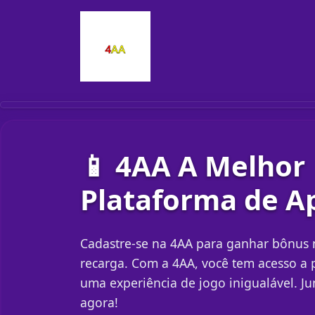
📱 4AA A Melhor
Plataforma de A
Cadastre-se na 4AA para ganhar bônus 
recarga. Com a 4AA, você tem acesso a 
uma experiência de jogo inigualável. J
agora!