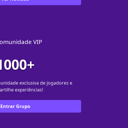
Comunidade VIP
1000+
unidade exclusiva de jogadores e
rtilhe experiências!
Entrar Grupo