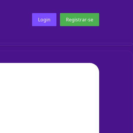
Login
Registrar-se