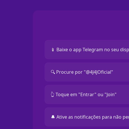
📱 Baixe o app Telegram no seu disp
🔍 Procure por "@4J4JOficial"
👆 Toque em "Entrar" ou "Join"
🔔 Ative as notificações para não p