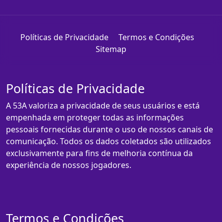
Políticas de Privacidade
Termos e Condições
Sitemap
Políticas de Privacidade
A 53A valoriza a privacidade de seus usuários e está
empenhada em proteger todas as informações
pessoais fornecidas durante o uso de nossos canais de
comunicação. Todos os dados coletados são utilizados
exclusivamente para fins de melhoria contínua da
experiência de nossos jogadores.
Termos e Condições