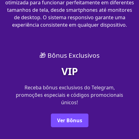
otimizada para funcionar perfeitamente em diferentes
tamanhos de tela, desde smartphones até monitores
de desktop. O sistema responsivo garante uma
experiência consistente em qualquer dispositivo.
🎁 Bônus Exclusivos
VIP
Receba bônus exclusivos do Telegram,
promoções especiais e códigos promocionais
únicos!
Ver Bônus