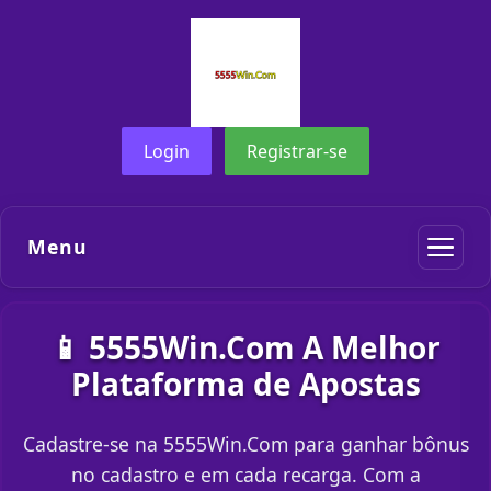
Login
Registrar-se
Menu
📱 5555Win.Com A Melhor
Plataforma de Apostas
Cadastre-se na 5555Win.Com para ganhar bônus
no cadastro e em cada recarga. Com a