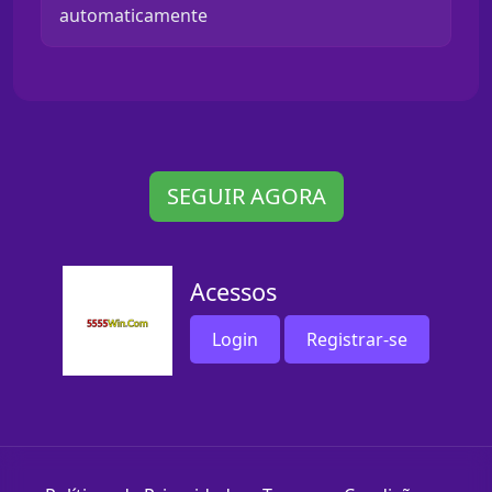
automaticamente
SEGUIR AGORA
Acessos
Login
Registrar-se