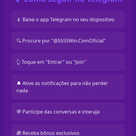
📱 Baixe o app Telegram no seu dispositivo
🔍 Procure por "@5555Win.ComOficial"
👆 Toque em "Entrar" ou "Join"
🔔 Ative as notificações para não perder
nada
💬 Participe das conversas e interaja
🎁 Receba bônus exclusivos