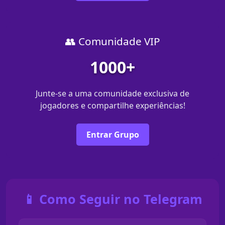
👥 Comunidade VIP
1000+
Junte-se a uma comunidade exclusiva de
jogadores e compartilhe experiências!
Entrar Grupo
📱 Como Seguir no Telegram