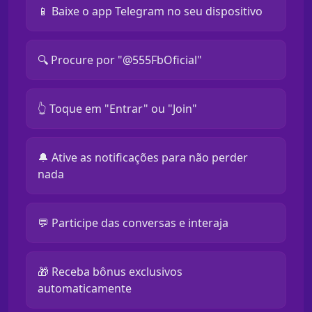
📱 Baixe o app Telegram no seu dispositivo
🔍 Procure por "@555FbOficial"
👆 Toque em "Entrar" ou "Join"
🔔 Ative as notificações para não perder
nada
💬 Participe das conversas e interaja
🎁 Receba bônus exclusivos
automaticamente