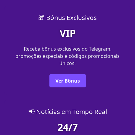
🎁 Bônus Exclusivos
VIP
Receba bônus exclusivos do Telegram,
promoções especiais e códigos promocionais
únicos!
Ver Bônus
📢 Notícias em Tempo Real
24/7