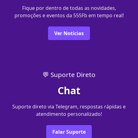
Fique por dentro de todas as novidades,
promoções e eventos da 555Fb em tempo real!
Ver Notícias
💬 Suporte Direto
Chat
Suporte direto via Telegram, respostas rápidas e
atendimento personalizado!
Falar Suporte