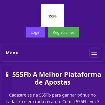
Login
Registrar-se
Menu
📱 555Fb A Melhor Plataforma
de Apostas
Cadastre-se na 555Fb para ganhar bônus no
cadastro e em cada recarga. Com a 555Fb, você