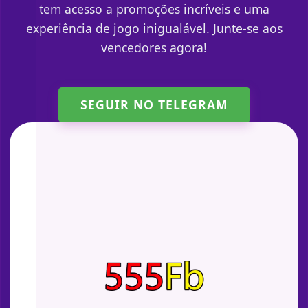
tem acesso a promoções incríveis e uma
experiência de jogo inigualável. Junte-se aos
vencedores agora!
SEGUIR NO TELEGRAM