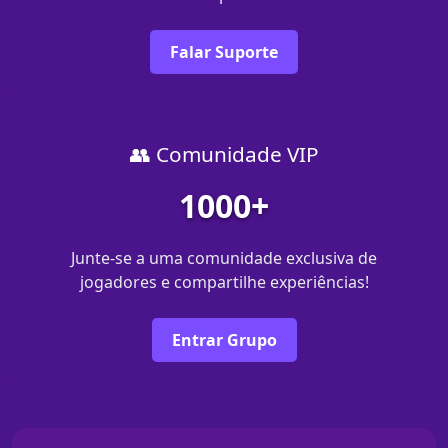
Falar Suporte
👥 Comunidade VIP
1000+
Junte-se a uma comunidade exclusiva de
jogadores e compartilhe experiências!
Entrar Grupo