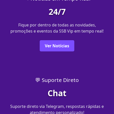
24/7
Fique por dentro de todas as novidades,
promoções e eventos da 55B Vip em tempo real!
Ver Notícias
💬 Suporte Direto
Chat
Suporte direto via Telegram, respostas rápidas e
atendimento personalizado!