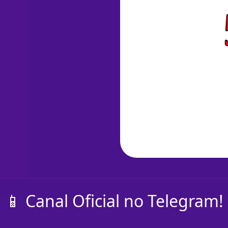
📱 Canal Oficial no Telegram!