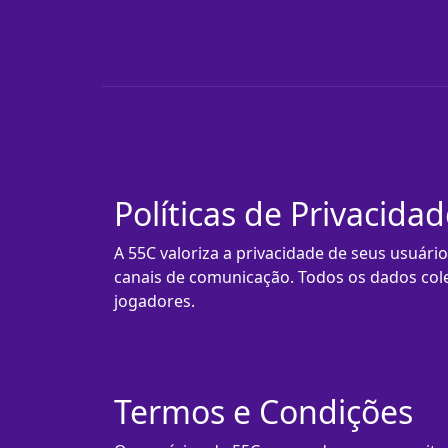
Políticas de Privacida
A 55C valoriza a privacidade de seus usuár
canais de comunicação. Todos os dados cole
jogadores.
Termos e Condições