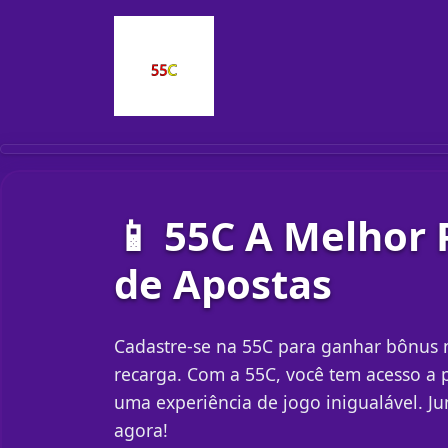
📱 55C A Melhor
de Apostas
Cadastre-se na 55C para ganhar bônus 
recarga. Com a 55C, você tem acesso a 
uma experiência de jogo inigualável. J
agora!