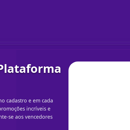
 Plataforma
no cadastro e em cada
promoções incríveis e
unte-se aos vencedores