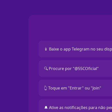
📱 Baixe o app Telegram no seu disp
🔍 Procure por "@55COficial"
👆 Toque em "Entrar" ou "Join"
🔔 Ative as notificações para não p