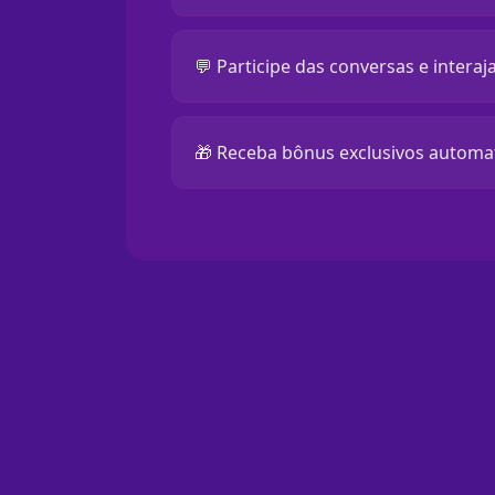
💬 Participe das conversas e interaj
🎁 Receba bônus exclusivos autom