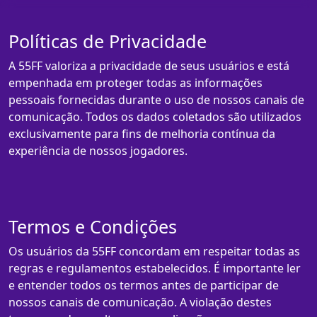
Políticas de Privacidade
A 55FF valoriza a privacidade de seus usuários e está
empenhada em proteger todas as informações
pessoais fornecidas durante o uso de nossos canais de
comunicação. Todos os dados coletados são utilizados
exclusivamente para fins de melhoria contínua da
experiência de nossos jogadores.
Termos e Condições
Os usuários da 55FF concordam em respeitar todas as
regras e regulamentos estabelecidos. É importante ler
e entender todos os termos antes de participar de
nossos canais de comunicação. A violação destes