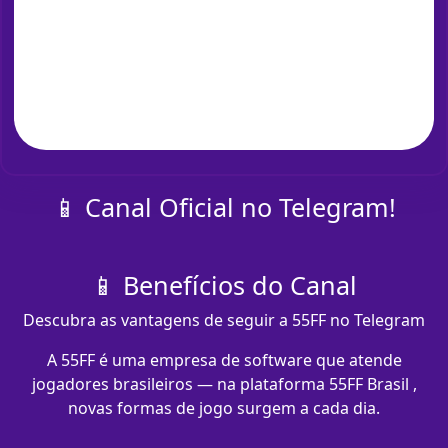
📱 Canal Oficial no Telegram!
📱 Benefícios do Canal
Descubra as vantagens de seguir a 55FF no Telegram
A 55FF é uma empresa de software que atende
jogadores brasileiros — na plataforma 55FF Brasil ,
novas formas de jogo surgem a cada dia.