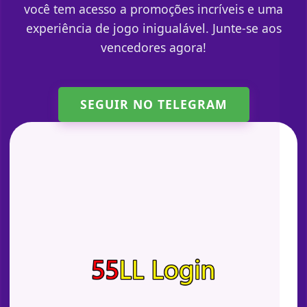
você tem acesso a promoções incríveis e uma
experiência de jogo inigualável. Junte-se aos
vencedores agora!
SEGUIR NO TELEGRAM