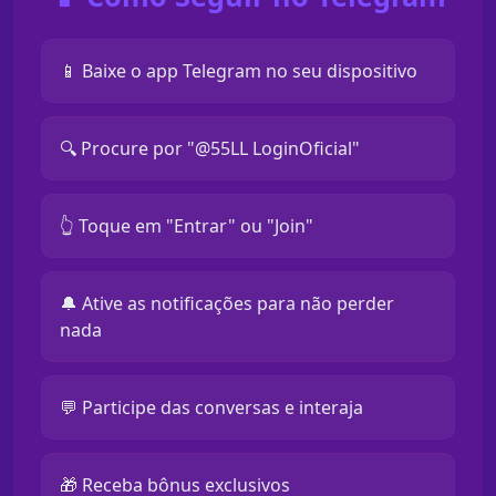
📱 Baixe o app Telegram no seu dispositivo
🔍 Procure por "@55LL LoginOficial"
👆 Toque em "Entrar" ou "Join"
🔔 Ative as notificações para não perder
nada
💬 Participe das conversas e interaja
🎁 Receba bônus exclusivos