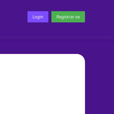
Login
Registrar-se