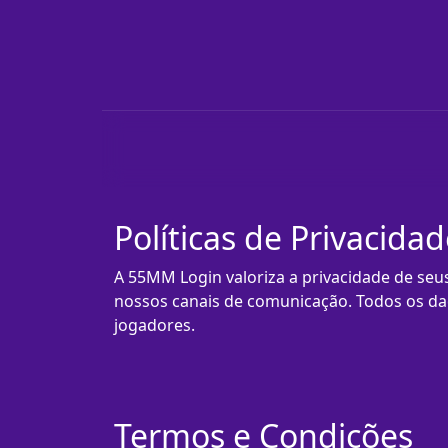
Políticas de Privacida
A 55MM Login valoriza a privacidade de se
nossos canais de comunicação. Todos os dad
jogadores.
Termos e Condições