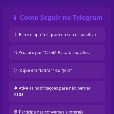
📱 Como Seguir no Telegram
📱 Baixe o app Telegram no seu dispositivo
🔍 Procure por "@55M PlataformaOficial"
👆 Toque em "Entrar" ou "Join"
🔔 Ative as notificações para não perder
nada
💬 Participe das conversas e interaja