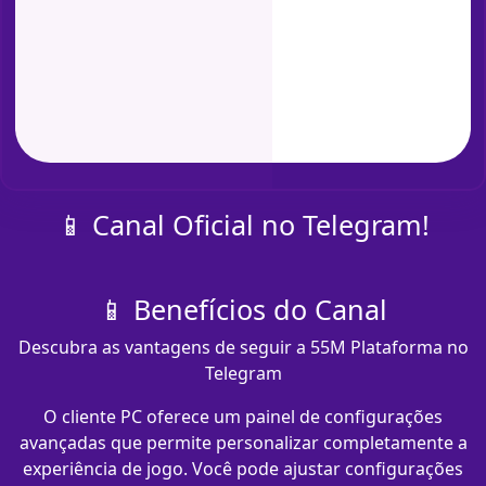
📱 Canal Oficial no Telegram!
📱 Benefícios do Canal
Descubra as vantagens de seguir a 55M Plataforma no
Telegram
O cliente PC oferece um painel de configurações
avançadas que permite personalizar completamente a
experiência de jogo. Você pode ajustar configurações