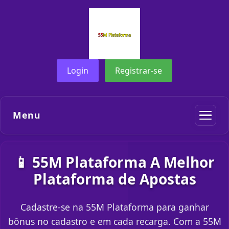
Login
Registrar-se
Menu
📱 55M Plataforma A Melhor
Plataforma de Apostas
Cadastre-se na 55M Plataforma para ganhar
bônus no cadastro e em cada recarga. Com a 55M