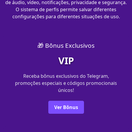
de áudio, vídeo, notificações, privacidade e segurança.
O sistema de perfis permite salvar diferentes
configurações para diferentes situações de uso.
🎁 Bônus Exclusivos
VIP
Receba bônus exclusivos do Telegram,
promoções especiais e códigos promocionais
únicos!
Ver Bônus