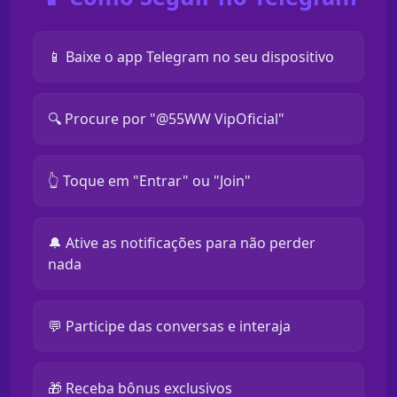
📱 Baixe o app Telegram no seu dispositivo
🔍 Procure por "@55WW VipOficial"
👆 Toque em "Entrar" ou "Join"
🔔 Ative as notificações para não perder
nada
💬 Participe das conversas e interaja
🎁 Receba bônus exclusivos