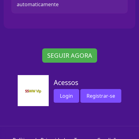
automaticamente
SEGUIR AGORA
Acessos
Login
Registrar-se