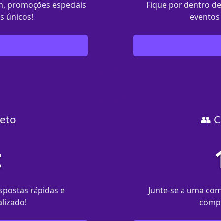
m, promoções especiais
Fique por dentro d
s únicos!
eventos
reto
👥 
t
espostas rápidas e
Junte-se a uma com
lizado!
compa