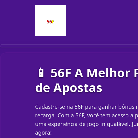
📱 56F A Melhor 
de Apostas
Cadastre-se na 56F para ganhar bônus 
recarga. Com a 56F, você tem acesso a p
uma experiência de jogo inigualável. J
agora!