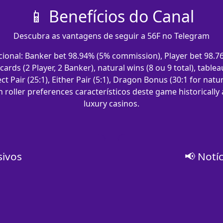
📱 Benefícios do Canal
Descubra as vantagens de seguir a 56F no Telegram
onal: Banker bet 98.94% (5% commission), Player bet 98.76
4 cards (2 Player, 2 Banker), natural wins (8 ou 9 total), ta
t Pair (25:1), Either Pair (5:1), Dragon Bonus (30:1 for nat
ller preferences característicos deste game historically
luxury casinos.
sivos
📢 Notí