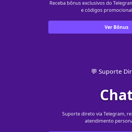
Receba bônus exclusivos do Telegra
e códigos promocionai
Ver Bônus
💬 Suporte Di
Cha
Suporte direto via Telegram, r
atendimento persona