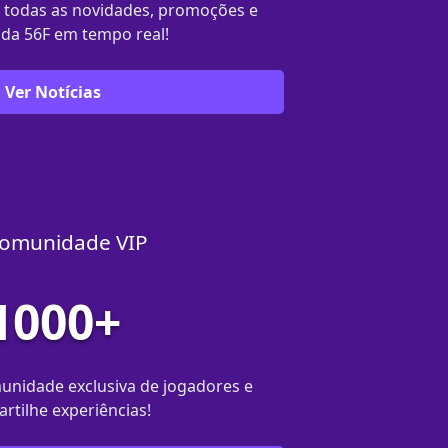
e todas as novidades, promoções e
 da 56F em tempo real!
Ver Notícias
Comunidade VIP
1000+
unidade exclusiva de jogadores e
rtilhe experiências!