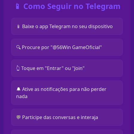
📱 Como Seguir no Telegram
📱 Baixe o app Telegram no seu dispositivo
🔍 Procure por "@56Win GameOficial"
👆 Toque em "Entrar" ou "Join"
🔔 Ative as notificações para não perder
nada
💬 Participe das conversas e interaja