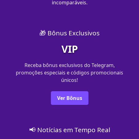
incomparáveis.
🎁 Bônus Exclusivos
VIP
Receba bônus exclusivos do Telegram,
promoções especiais e códigos promocionais
únicos!
Ver Bônus
📢 Notícias em Tempo Real