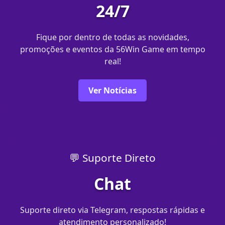
24/7
Fique por dentro de todas as novidades,
promoções e eventos da 56Win Game em tempo
real!
Ver Notícias
💬 Suporte Direto
Chat
Suporte direto via Telegram, respostas rápidas e
atendimento personalizado!