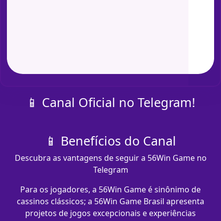
📱 Canal Oficial no Telegram!
📱 Benefícios do Canal
Descubra as vantagens de seguir a 56Win Game no
Telegram
Para os jogadores, a 56Win Game é sinônimo de
cassinos clássicos; a 56Win Game Brasil apresenta
projetos de jogos excepcionais e experiências