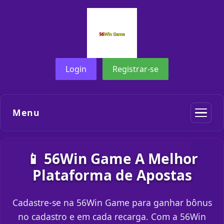
Login
Registrar-se
Menu
📱 56Win Game A Melhor
Plataforma de Apostas
Cadastre-se na 56Win Game para ganhar bônus
no cadastro e em cada recarga. Com a 56Win