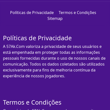
Políticas de Privacidade
Termos e Condições
Sitemap
Políticas de Privacidade
A 57Ak.Com valoriza a privacidade de seus usuários e
está empenhada em proteger todas as informações
pessoais fornecidas durante o uso de nossos canais de
comunicação. Todos os dados coletados são utilizados
exclusivamente para fins de melhoria contínua da
experiência de nossos jogadores.
Termos e Condições