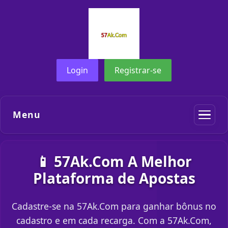
Login
Registrar-se
Menu
📱 57Ak.Com A Melhor
Plataforma de Apostas
Cadastre-se na 57Ak.Com para ganhar bônus no
cadastro e em cada recarga. Com a 57Ak.Com,