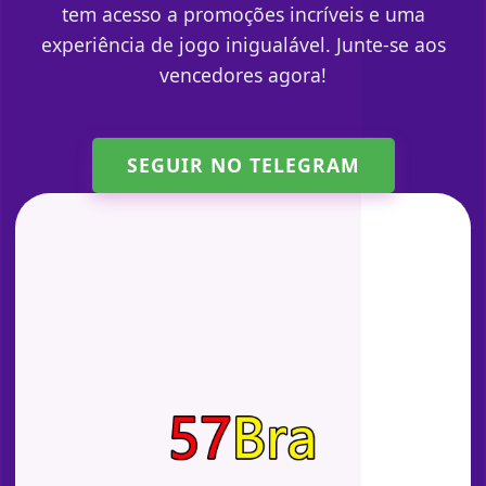
tem acesso a promoções incríveis e uma
experiência de jogo inigualável. Junte-se aos
vencedores agora!
SEGUIR NO TELEGRAM