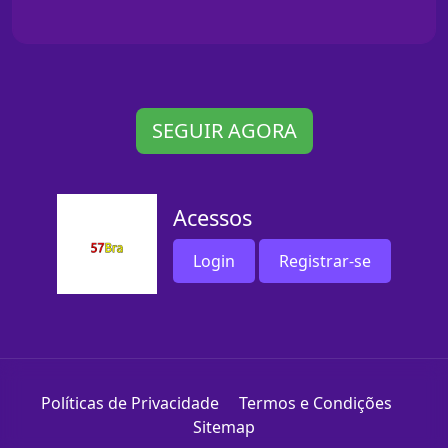
SEGUIR AGORA
Acessos
Login
Registrar-se
Políticas de Privacidade
Termos e Condições
Sitemap