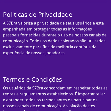
Políticas de Privacidade
A 57Bra valoriza a privacidade de seus usuários e está
empenhada em proteger todas as informações
pessoais fornecidas durante o uso de nossos canais de
comunicação. Todos os dados coletados são utilizados
exclusivamente para fins de melhoria contínua da
experiência de nossos jogadores.
Termos e Condições
Os usuários da 57Bra concordam em respeitar todas as
regras e regulamentos estabelecidos. É importante ler
e entender todos os termos antes de participar de
nossos canais de comunicação. A violação destes