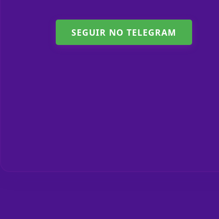
SEGUIR NO TELEGRAM