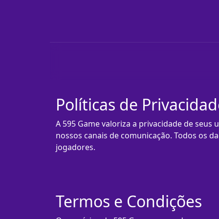
Políticas de Privacida
A 595 Game valoriza a privacidade de seus
nossos canais de comunicação. Todos os dad
jogadores.
Termos e Condições