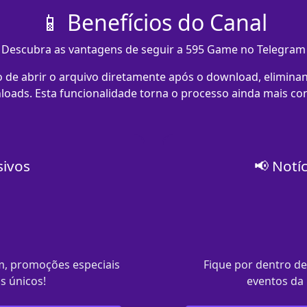
📱 Benefícios do Canal
Descubra as vantagens de seguir a 595 Game no Telegram
 de abrir o arquivo diretamente após o download, elimin
loads. Esta funcionalidade torna o processo ainda mais conv
sivos
📢 Notí
m, promoções especiais
Fique por dentro d
s únicos!
eventos da