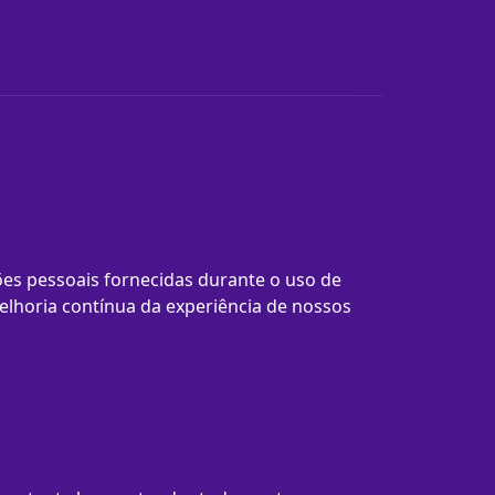
es pessoais fornecidas durante o uso de
elhoria contínua da experiência de nossos