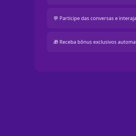
💬 Participe das conversas e interaj
🎁 Receba bônus exclusivos autom