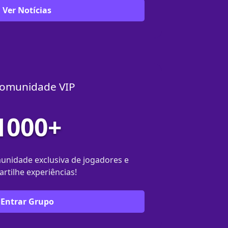
Ver Notícias
Comunidade VIP
1000+
unidade exclusiva de jogadores e
rtilhe experiências!
Entrar Grupo