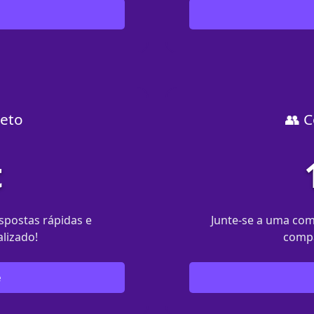
reto
👥 
t
espostas rápidas e
Junte-se a uma com
lizado!
compa
e