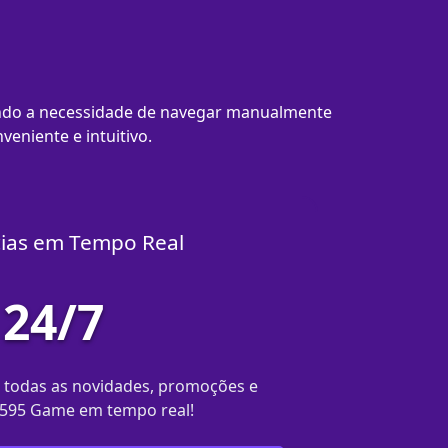
ando a necessidade de navegar manualmente
eniente e intuitivo.
cias em Tempo Real
24/7
e todas as novidades, promoções e
 595 Game em tempo real!