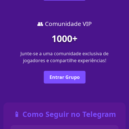
👥 Comunidade VIP
1000+
Junte-se a uma comunidade exclusiva de
jogadores e compartilhe experiências!
Entrar Grupo
📱 Como Seguir no Telegram