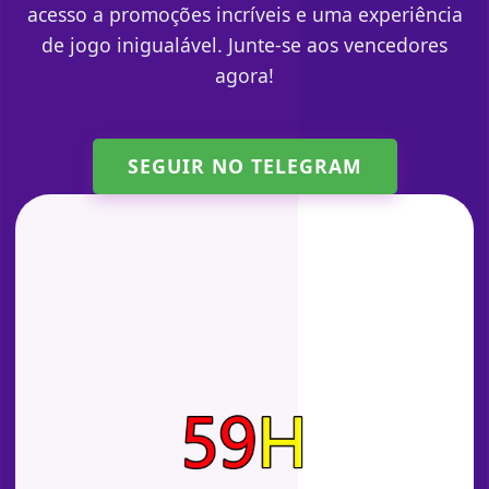
acesso a promoções incríveis e uma experiência
de jogo inigualável. Junte-se aos vencedores
agora!
SEGUIR NO TELEGRAM