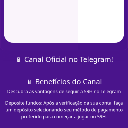
📱 Canal Oficial no Telegram!
📱 Benefícios do Canal
Descubra as vantagens de seguir a 59H no Telegram
Deposite fundos: Após a verificação da sua conta, faça
um depósito selecionando seu método de pagamento
preferido para começar a jogar no 59H.