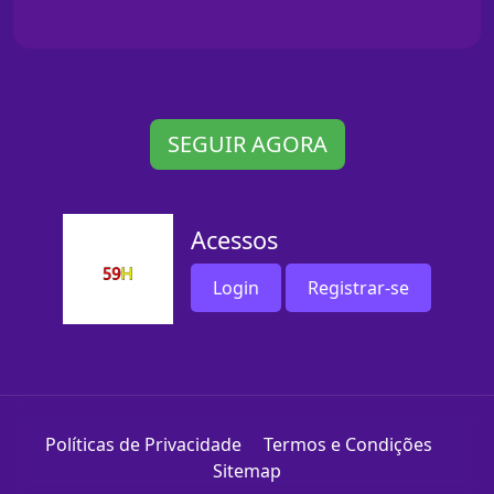
SEGUIR AGORA
Acessos
Login
Registrar-se
Políticas de Privacidade
Termos e Condições
Sitemap