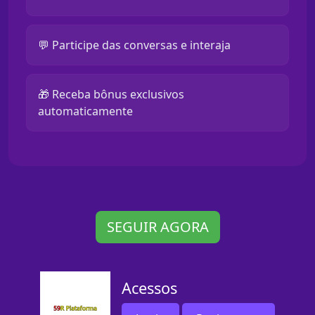
💬 Participe das conversas e interaja
🎁 Receba bônus exclusivos
automaticamente
SEGUIR AGORA
Acessos