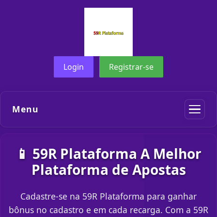
Login
Registrar-se
Menu
📱 59R Plataforma A Melhor
Plataforma de Apostas
Cadastre-se na 59R Plataforma para ganhar
bônus no cadastro e em cada recarga. Com a 59R