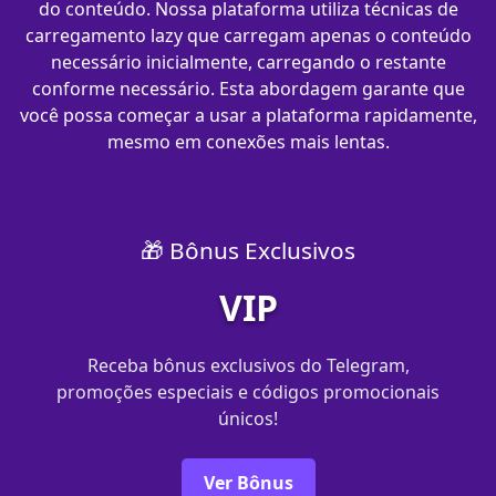
do conteúdo. Nossa plataforma utiliza técnicas de
carregamento lazy que carregam apenas o conteúdo
necessário inicialmente, carregando o restante
conforme necessário. Esta abordagem garante que
você possa começar a usar a plataforma rapidamente,
mesmo em conexões mais lentas.
🎁 Bônus Exclusivos
VIP
Receba bônus exclusivos do Telegram,
promoções especiais e códigos promocionais
únicos!
Ver Bônus