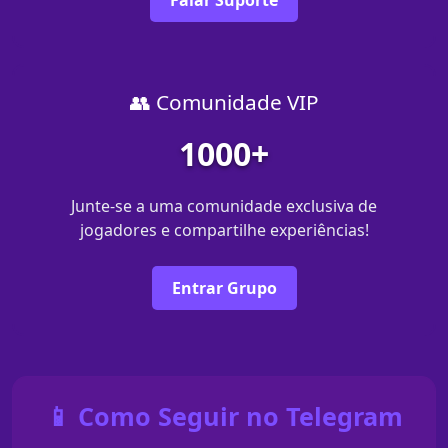
Falar Suporte
👥 Comunidade VIP
1000+
Junte-se a uma comunidade exclusiva de
jogadores e compartilhe experiências!
Entrar Grupo
📱 Como Seguir no Telegram