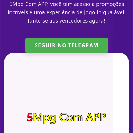
5Mpg Com APP, você tem acesso a promoções
incríveis e uma experiência de jogo inigualável.
Junte-se aos vencedores agora!
SEGUIR NO TELEGRAM