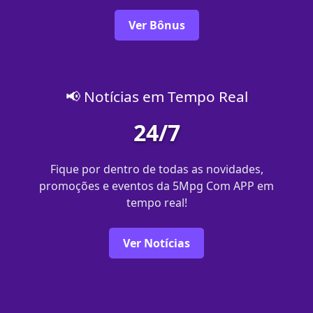
Ver Bônus
📢 Notícias em Tempo Real
24/7
Fique por dentro de todas as novidades,
promoções e eventos da 5Mpg Com APP em
tempo real!
Ver Notícias