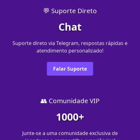
💬 Suporte Direto
Chat
Suporte direto via Telegram, respostas rápidas e
atendimento personalizado!
Falar Suporte
👥 Comunidade VIP
1000+
Junte-se a uma comunidade exclusiva de