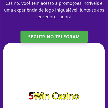
Casino, você tem acesso a promoções incríveis e
uma experiência de jogo inigualável. Junte-se aos
vencedores agora!
SEGUIR NO TELEGRAM