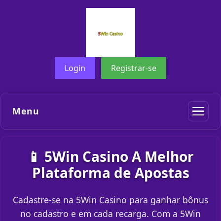
Login
Registrar-se
Menu
📱 5Win Casino A Melhor
Plataforma de Apostas
Cadastre-se na 5Win Casino para ganhar bônus
no cadastro e em cada recarga. Com a 5Win