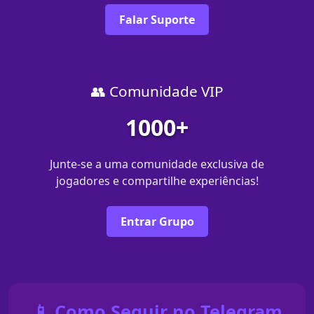
Falar Suporte
👥 Comunidade VIP
1000+
Junte-se a uma comunidade exclusiva de
jogadores e compartilhe experiências!
Entrar Grupo
📱 Como Seguir no Telegram