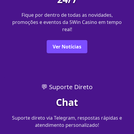
Fique por dentro de todas as novidades,
promoções e eventos da 5Win Casino em tempo
real!
Ver Notícias
💬 Suporte Direto
Chat
Suporte direto via Telegram, respostas rápidas e
atendimento personalizado!