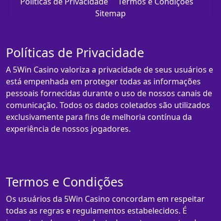
Políticas de Privacidade
Termos e Condições
Sitemap
Políticas de Privacidade
A 5Win Casino valoriza a privacidade de seus usuários e
está empenhada em proteger todas as informações
pessoais fornecidas durante o uso de nossos canais de
comunicação. Todos os dados coletados são utilizados
exclusivamente para fins de melhoria contínua da
experiência de nossos jogadores.
Termos e Condições
Os usuários da 5Win Casino concordam em respeitar
todas as regras e regulamentos estabelecidos. É